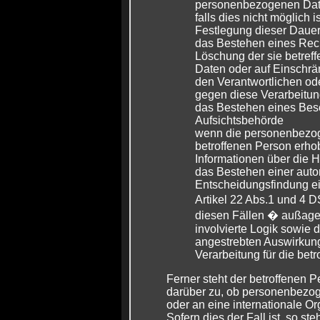
personenbezogenen Date
falls dies nicht möglich is
Festlegung dieser Daue
das Bestehen eines Rech
Löschung der sie betre
Daten oder auf Einschrä
den Verantwortlichen od
gegen diese Verarbeitu
das Bestehen eines Bes
Aufsichtsbehörde
wenn die personenbezog
betroffenen Person erho
Informationen über die H
das Bestehen einer auto
Entscheidungsfindung ei
Artikel 22 Abs.1 und 4
diesen Fällen � außagek
involvierte Logik sowie 
angestrebten Auswirkung
Verarbeitung für die bet
Ferner steht der betroffenen P
darüber zu, ob personenbezog
oder an eine internationale Or
Sofern dies der Fall ist, so st